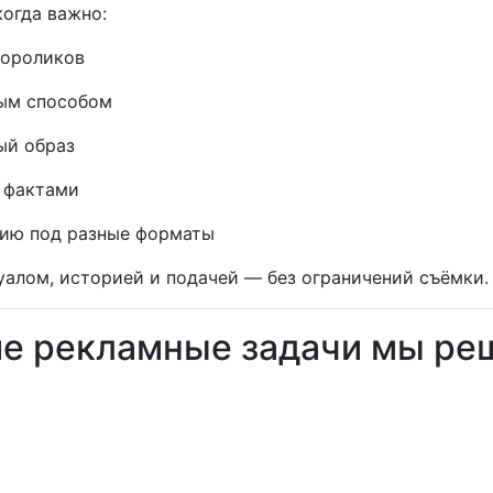
огда важно:
еороликов
ым способом
ый образ
с фактами
ию под разные форматы
уалом, историей и подачей — без ограничений съёмки.
ие рекламные задачи мы ре