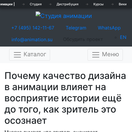
имации |
→
Студия
→
Дистрибуция
→
Курсы
→
Вики
+7 (495) 142-11-67
Telegram
WhatsApp
EN
Обсудить проект
info@animation.su
Каталог
Меню
Предыдущая
Сле
Почему качество дизайна
в анимации влияет на
восприятие истории ещё
до того, как зритель это
осознает
Многие думают, что зритель оценивает