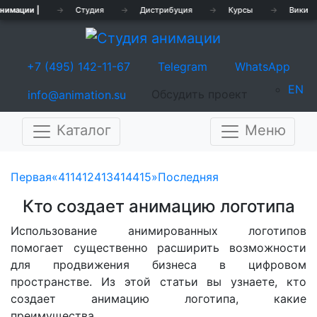
нимации |
→
Студия
→
Дистрибуция
→
Курсы
→
Вики
+7 (495) 142-11-67
Telegram
WhatsApp
EN
Обсудить проект
info@animation.su
Каталог
Меню
Предыдущая
Сле
Первая
«
411
412
413
414
415
»
Последняя
Кто создает анимацию логотипа
Использование анимированных логотипов
помогает существенно расширить возможности
для продвижения бизнеса в цифровом
пространстве. Из этой статьи вы узнаете, кто
создает анимацию логотипа, какие
преимущества…