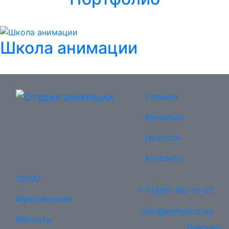
Школа анимации
Главная
Вакансии
Новости
Контакты
2D/3D
+7 (495) 142-11-67
Мультфильмы
info@animation.su
Маскоты
Telegram