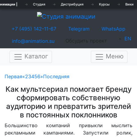
анимации |
→
Студия
→
Дистрибуция
→
Курсы
→
Вики
+7 (495) 142-11-67
Telegram
WhatsApp
EN
Обсудить проект
info@animation.su
Каталог
Меню
Предыдущая
Сле
Первая
«
2
3
4
5
6
»
Последняя
Как мультсериал помогает бренду
сформировать собственную
аудиторию и превратить зрителей
в постоянных поклонников
Большинство компаний привыкли мыслить
рекламными кампаниями. Запустили ролик,